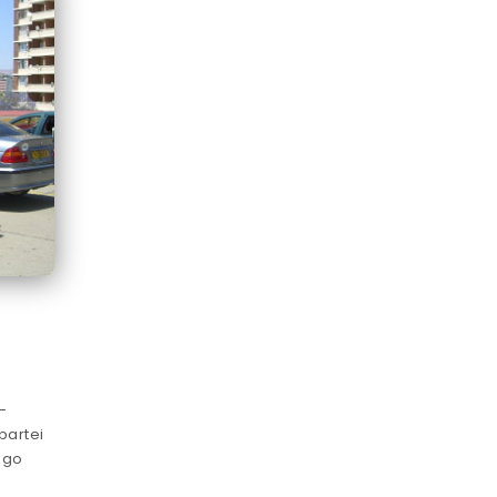
-
partei
ego