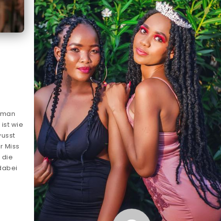
s man
ist wie
wusst
r Miss
 die
dabei