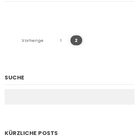
Seitennummerierung d
2
Vorherige
1
SUCHE
KÜRZLICHE POSTS